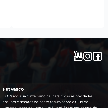
FutVasco
FutVasco, sua fonte principal para todas as novidades,
análises e debates no nosso fórum sobre o Club de
Regatas Vasco da Gama! Aqui, você ficará por dentro de