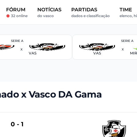
FÓRUM
NOTÍCIAS
PARTIDAS
TIME
32 online
do vasco
dados e classificação
elenco, hi
SERIE A
SERIE A
X
X
VAS
VAS
MI
nado x Vasco DA Gama
0 - 1