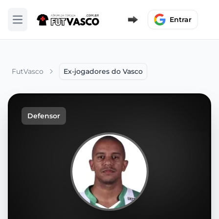
Entrar
Abrir menu
FutVasco
Ex-jogadores do Vasco
Defensor