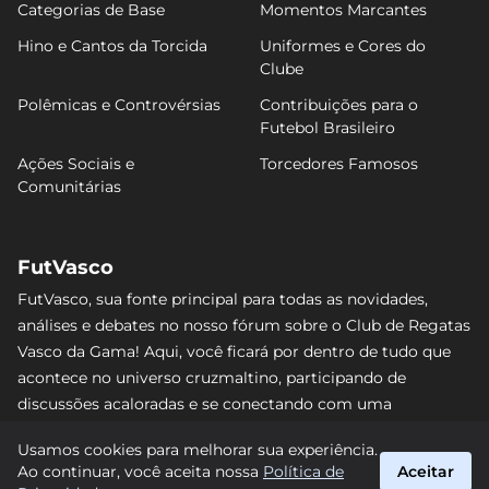
Categorias de Base
Momentos Marcantes
Hino e Cantos da Torcida
Uniformes e Cores do
Clube
Polêmicas e Controvérsias
Contribuições para o
Futebol Brasileiro
Ações Sociais e
Torcedores Famosos
Comunitárias
FutVasco
FutVasco, sua fonte principal para todas as novidades,
análises e debates no nosso fórum sobre o Club de Regatas
Vasco da Gama! Aqui, você ficará por dentro de tudo que
acontece no universo cruzmaltino, participando de
discussões acaloradas e se conectando com uma
comunidade apaixonada pelo Gigante da Colina. Não perca
Usamos cookies para melhorar sua experiência.
nenhum lance e acompanhe de perto o caminho do Vasco
Ao continuar, você aceita nossa
Política de
Aceitar
rumo às vitórias! #Vasco #FutVasco