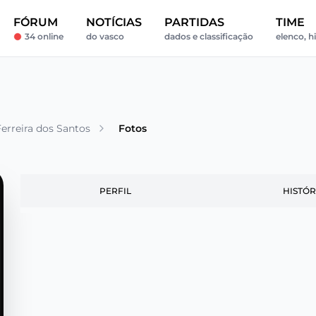
FÓRUM
NOTÍCIAS
PARTIDAS
TIME
34 online
do vasco
dados e classificação
elenco, h
erreira dos Santos
Fotos
PERFIL
HISTÓR