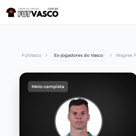
FutVasco
Ex-jogadores do Vasco
Wagner F
Meio-campista