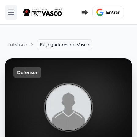
Entrar
Abrir menu
FutVasco
Ex-jogadores do Vasco
Defensor