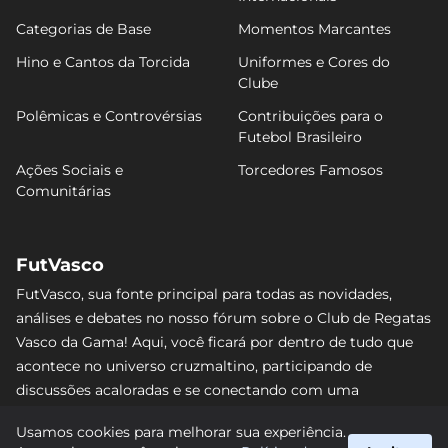
Categorias de Base
Momentos Marcantes
Hino e Cantos da Torcida
Uniformes e Cores do
Clube
Polêmicas e Controvérsias
Contribuições para o
Futebol Brasileiro
Ações Sociais e
Torcedores Famosos
Comunitárias
FutVasco
FutVasco, sua fonte principal para todas as novidades,
análises e debates no nosso fórum sobre o Club de Regatas
Vasco da Gama! Aqui, você ficará por dentro de tudo que
acontece no universo cruzmaltino, participando de
discussões acaloradas e se conectando com uma
comunidade apaixonada pelo Gigante da Colina. Não perca
Usamos cookies para melhorar sua experiência.
nenhum lance e acompanhe de perto o caminho do Vasco