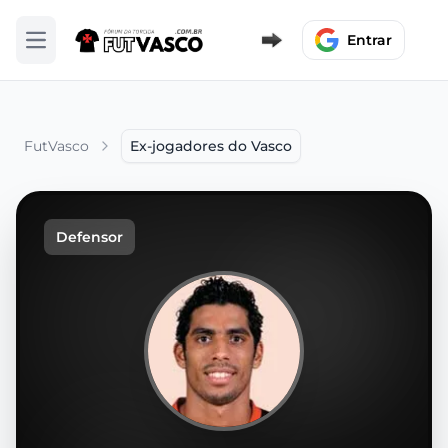
Entrar
Abrir menu
FutVasco
Ex-jogadores do Vasco
Defensor