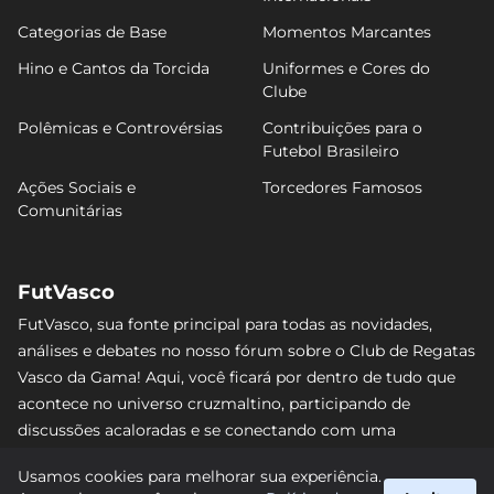
Categorias de Base
Momentos Marcantes
Hino e Cantos da Torcida
Uniformes e Cores do
Clube
Polêmicas e Controvérsias
Contribuições para o
Futebol Brasileiro
Ações Sociais e
Torcedores Famosos
Comunitárias
FutVasco
FutVasco, sua fonte principal para todas as novidades,
análises e debates no nosso fórum sobre o Club de Regatas
Vasco da Gama! Aqui, você ficará por dentro de tudo que
acontece no universo cruzmaltino, participando de
discussões acaloradas e se conectando com uma
comunidade apaixonada pelo Gigante da Colina. Não perca
Usamos cookies para melhorar sua experiência.
nenhum lance e acompanhe de perto o caminho do Vasco