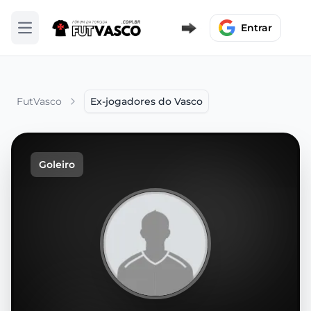
Entrar
Abrir menu
FutVasco
Ex-jogadores do Vasco
Goleiro