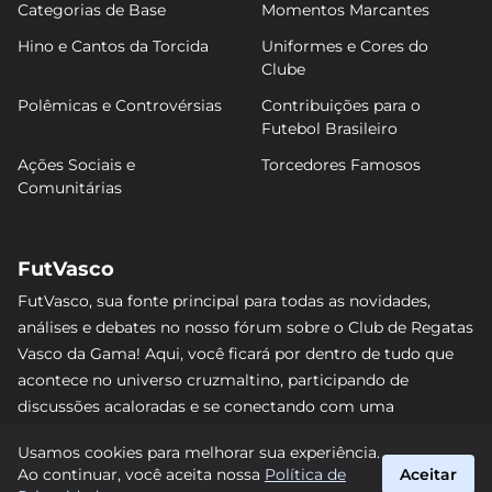
Categorias de Base
Momentos Marcantes
Hino e Cantos da Torcida
Uniformes e Cores do
Clube
Polêmicas e Controvérsias
Contribuições para o
Futebol Brasileiro
Ações Sociais e
Torcedores Famosos
Comunitárias
FutVasco
FutVasco, sua fonte principal para todas as novidades,
análises e debates no nosso fórum sobre o Club de Regatas
Vasco da Gama! Aqui, você ficará por dentro de tudo que
acontece no universo cruzmaltino, participando de
discussões acaloradas e se conectando com uma
comunidade apaixonada pelo Gigante da Colina. Não perca
Usamos cookies para melhorar sua experiência.
nenhum lance e acompanhe de perto o caminho do Vasco
Ao continuar, você aceita nossa
Política de
Aceitar
rumo às vitórias! #Vasco #FutVasco