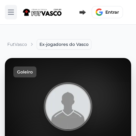
Entrar
Abrir menu
FutVasco
Ex-jogadores do Vasco
Goleiro