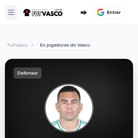
Entrar
Abrir menu
FutVasco
Ex-jogadores do Vasco
Defensor