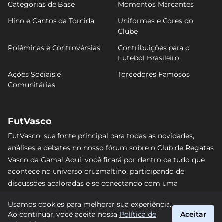
Categorias de Base
Momentos Marcantes
Hino e Cantos da Torcida
Uniformes e Cores do
Clube
Polêmicas e Controvérsias
Contribuições para o
Futebol Brasileiro
Ações Sociais e
Torcedores Famosos
Comunitárias
FutVasco
FutVasco, sua fonte principal para todas as novidades,
análises e debates no nosso fórum sobre o Club de Regatas
Vasco da Gama! Aqui, você ficará por dentro de tudo que
acontece no universo cruzmaltino, participando de
discussões acaloradas e se conectando com uma
comunidade apaixonada pelo Gigante da Colina. Não perca
Usamos cookies para melhorar sua experiência.
nenhum lance e acompanhe de perto o caminho do Vasco
Ao continuar, você aceita nossa
Política de
Aceitar
rumo às vitórias! #Vasco #FutVasco