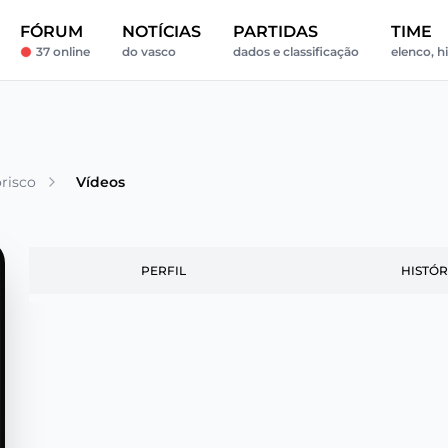
FÓRUM
NOTÍCIAS
PARTIDAS
TIME
37 online
do vasco
dados e classificação
elenco, hi
risco
Vídeos
PERFIL
HISTÓR