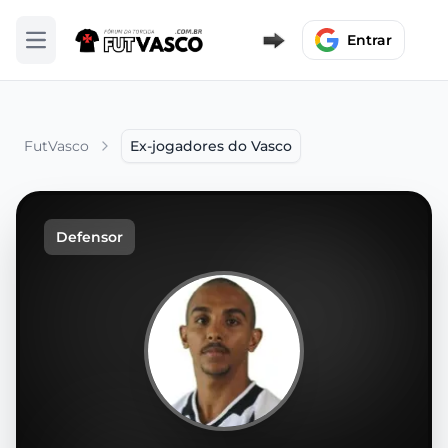
Entrar
Abrir menu
FutVasco
Ex-jogadores do Vasco
Defensor