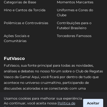
Categorias de Base
Momentos Marcantes
Hino e Cantos da Torcida
Uniformes e Cores do
Clube
Polêmicas e Controvérsias
Contribuições para o
Futebol Brasileiro
Ações Sociais e
Torcedores Famosos
Comunitárias
FutVasco
FutVasco, sua fonte principal para todas as novidades,
análises e debates no nosso fórum sobre o Club de Regatas
Vasco da Gama! Aqui, você ficará por dentro de tudo que
acontece no universo cruzmaltino, participando de
discussões acaloradas e se conectando com uma
comunidade apaixonada pelo Gigante da Colina. Não perca
Usamos cookies para melhorar sua experiência.
nenhum lance e acompanhe de perto o caminho do Vasco
Ao continuar, você aceita nossa
Política de
Aceitar
rumo às vitórias! #Vasco #FutVasco