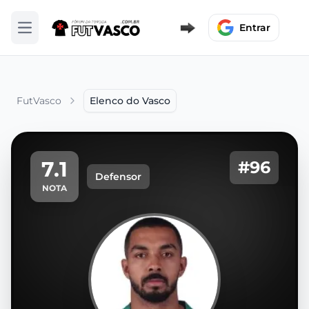
Entrar
Abrir menu
FutVasco
Elenco do Vasco
7.1
#96
Defensor
NOTA