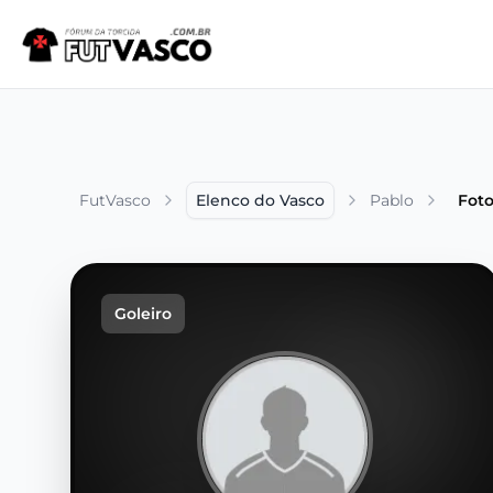
FutVasco
Elenco do Vasco
Pablo
Foto
Goleiro