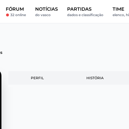
FÓRUM
NOTÍCIAS
PARTIDAS
TIME
32 online
do vasco
dados e classificação
elenco, hi
s
PERFIL
HISTÓRIA