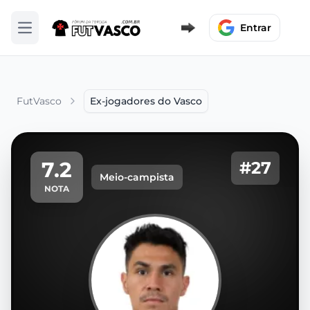
Entrar
Abrir menu
FutVasco
Ex-jogadores do Vasco
7.2
#27
Meio-campista
NOTA