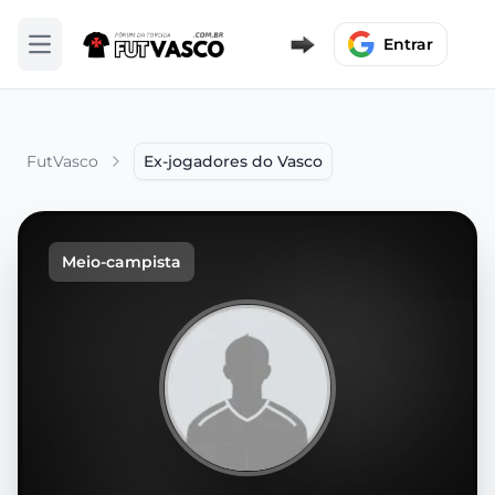
Entrar
Abrir menu
FutVasco
Ex-jogadores do Vasco
Meio-campista