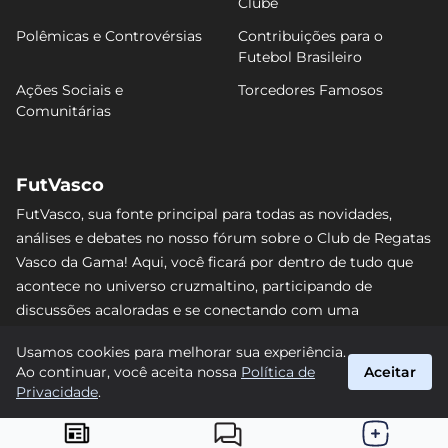
Clube
Polêmicas e Controvérsias
Contribuições para o
Futebol Brasileiro
Ações Sociais e
Torcedores Famosos
Comunitárias
FutVasco
FutVasco, sua fonte principal para todas as novidades,
análises e debates no nosso fórum sobre o Club de Regatas
Vasco da Gama! Aqui, você ficará por dentro de tudo que
acontece no universo cruzmaltino, participando de
discussões acaloradas e se conectando com uma
comunidade apaixonada pelo Gigante da Colina. Não perca
Usamos cookies para melhorar sua experiência.
nenhum lance e acompanhe de perto o caminho do Vasco
Ao continuar, você aceita nossa
Política de
Aceitar
rumo às vitórias! #Vasco #FutVasco
Privacidade
.
suporte@futvasco.com.br