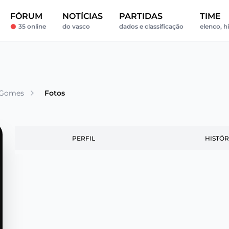
FÓRUM
NOTÍCIAS
PARTIDAS
TIME
35 online
do vasco
dados e classificação
elenco, hi
 Gomes
Fotos
PERFIL
HISTÓR