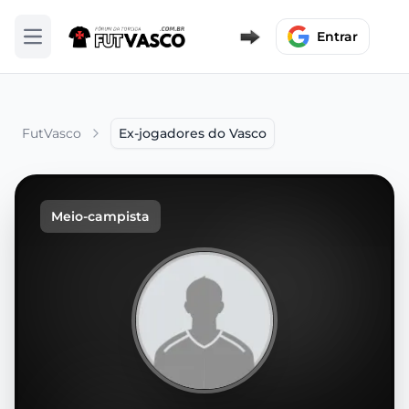
Entrar
Abrir menu
FutVasco
Ex-jogadores do Vasco
Meio-campista