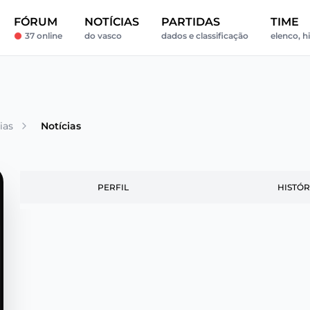
FÓRUM
NOTÍCIAS
PARTIDAS
TIME
37 online
do vasco
dados e classificação
elenco, hi
ias
Notícias
PERFIL
HISTÓR