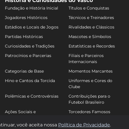
História e Curiosidades do Vasco
Fundação e História Inicial
Títulos e Conquistas
Jogadores Históricos
Técnicos e Treinadores
Estádios e Locais de Jogos
Rivalidades e Clássicos
Partidas Históricas
Mascotes e Símbolos
Curiosidades e Tradições
Estatísticas e Recordes
Patrocínios e Parcerias
Filiais e Parceiros
Internacionais
Categorias de Base
Momentos Marcantes
Hino e Cantos da Torcida
Uniformes e Cores do
Clube
Polêmicas e Controvérsias
Contribuições para o
Futebol Brasileiro
Ações Sociais e
Torcedores Famosos
Comunitárias
tinuar, você aceita nossa
Política de Privacidade
.
© 2026 FutVasco. Todos os direitos reservados.