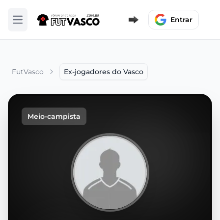
Entrar
Abrir menu
FutVasco
Ex-jogadores do Vasco
Meio-campista