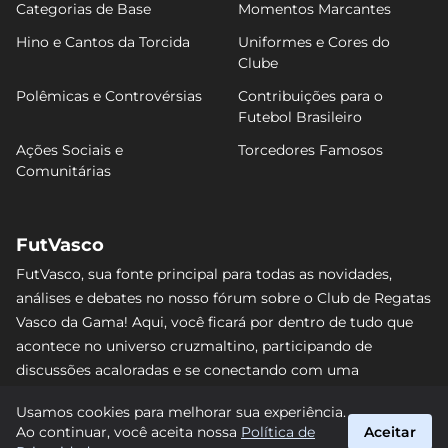
Categorias de Base
Momentos Marcantes
Hino e Cantos da Torcida
Uniformes e Cores do
Clube
Polêmicas e Controvérsias
Contribuições para o
Futebol Brasileiro
Ações Sociais e
Torcedores Famosos
Comunitárias
FutVasco
FutVasco, sua fonte principal para todas as novidades,
análises e debates no nosso fórum sobre o Club de Regatas
Vasco da Gama! Aqui, você ficará por dentro de tudo que
acontece no universo cruzmaltino, participando de
discussões acaloradas e se conectando com uma
comunidade apaixonada pelo Gigante da Colina. Não perca
Usamos cookies para melhorar sua experiência.
nenhum lance e acompanhe de perto o caminho do Vasco
Ao continuar, você aceita nossa
Política de
Aceitar
rumo às vitórias! #Vasco #FutVasco