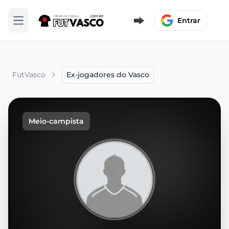
Entrar
Abrir menu
FutVasco
Ex-jogadores do Vasco
Meio-campista