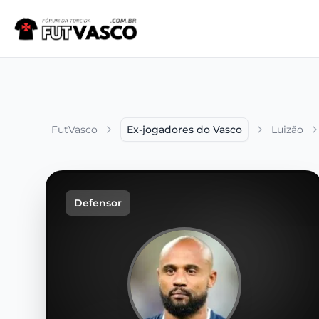
FutVasco
Ex-jogadores do Vasco
Luizão
Defensor