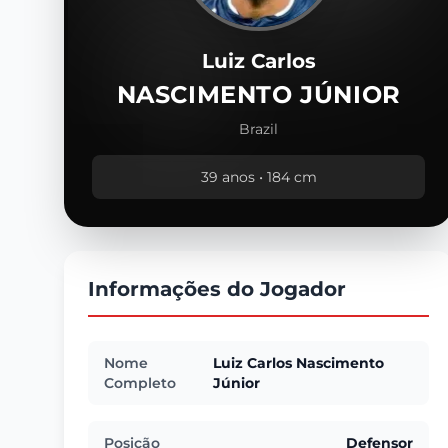
Luiz Carlos
NASCIMENTO JÚNIOR
Brazil
39 anos • 184 cm
Informações do Jogador
Nome
Luiz Carlos Nascimento
Completo
Júnior
Posição
Defensor