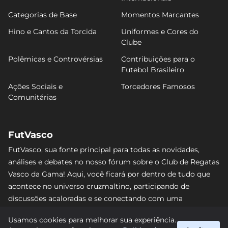
Categorias de Base
Momentos Marcantes
Hino e Cantos da Torcida
Uniformes e Cores do
Clube
Polêmicas e Controvérsias
Contribuições para o
Futebol Brasileiro
Ações Sociais e
Torcedores Famosos
Comunitárias
FutVasco
FutVasco, sua fonte principal para todas as novidades,
análises e debates no nosso fórum sobre o Club de Regatas
Vasco da Gama! Aqui, você ficará por dentro de tudo que
acontece no universo cruzmaltino, participando de
discussões acaloradas e se conectando com uma
comunidade apaixonada pelo Gigante da Colina. Não perca
Usamos cookies para melhorar sua experiência.
nenhum lance e acompanhe de perto o caminho do Vasco