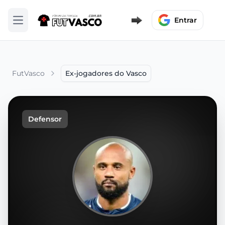
Entrar
Abrir menu
FutVasco
Ex-jogadores do Vasco
Defensor