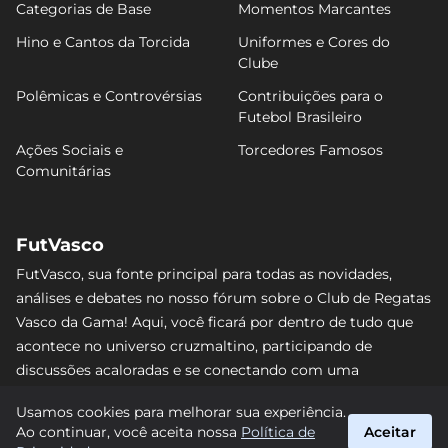
Categorias de Base
Momentos Marcantes
Hino e Cantos da Torcida
Uniformes e Cores do
Clube
Polêmicas e Controvérsias
Contribuições para o
Futebol Brasileiro
Ações Sociais e
Torcedores Famosos
Comunitárias
FutVasco
FutVasco, sua fonte principal para todas as novidades,
análises e debates no nosso fórum sobre o Club de Regatas
Vasco da Gama! Aqui, você ficará por dentro de tudo que
acontece no universo cruzmaltino, participando de
discussões acaloradas e se conectando com uma
comunidade apaixonada pelo Gigante da Colina. Não perca
Usamos cookies para melhorar sua experiência.
nenhum lance e acompanhe de perto o caminho do Vasco
Ao continuar, você aceita nossa
Política de
Aceitar
rumo às vitórias! #Vasco #FutVasco