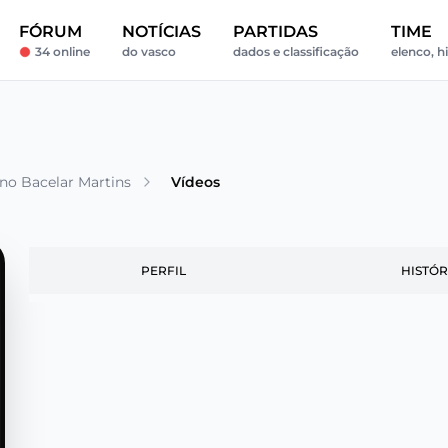
FÓRUM
NOTÍCIAS
PARTIDAS
TIME
34 online
do vasco
dados e classificação
elenco, h
no Bacelar Martins
Vídeos
PERFIL
HISTÓR