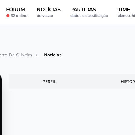
FÓRUM
NOTÍCIAS
PARTIDAS
TIME
32 online
do vasco
dados e classificação
elenco, hi
rto De Oliveira
Notícias
PERFIL
HISTÓR