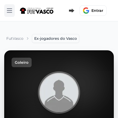
Entrar
Abrir menu
FutVasco
Ex-jogadores do Vasco
Goleiro