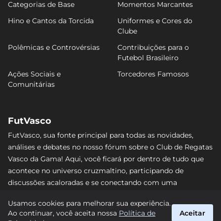
Categorias de Base
Momentos Marcantes
Hino e Cantos da Torcida
Uniformes e Cores do
Clube
Polêmicas e Controvérsias
Contribuições para o
Futebol Brasileiro
Ações Sociais e
Torcedores Famosos
Comunitárias
FutVasco
FutVasco, sua fonte principal para todas as novidades,
análises e debates no nosso fórum sobre o Club de Regatas
Vasco da Gama! Aqui, você ficará por dentro de tudo que
acontece no universo cruzmaltino, participando de
discussões acaloradas e se conectando com uma
comunidade apaixonada pelo Gigante da Colina. Não perca
Usamos cookies para melhorar sua experiência.
nenhum lance e acompanhe de perto o caminho do Vasco
Ao continuar, você aceita nossa
Política de
Aceitar
rumo às vitórias! #Vasco #FutVasco