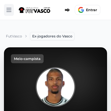
Entrar
Abrir menu
FutVasco
Ex-jogadores do Vasco
Meio-campista