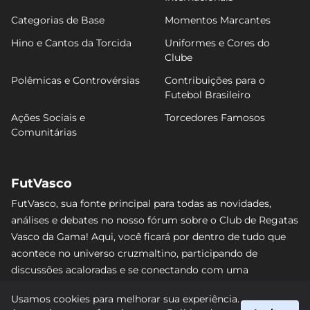
Categorias de Base
Momentos Marcantes
Hino e Cantos da Torcida
Uniformes e Cores do
Clube
Polêmicas e Controvérsias
Contribuições para o
Futebol Brasileiro
Ações Sociais e
Torcedores Famosos
Comunitárias
FutVasco
FutVasco, sua fonte principal para todas as novidades,
análises e debates no nosso fórum sobre o Club de Regatas
Vasco da Gama! Aqui, você ficará por dentro de tudo que
acontece no universo cruzmaltino, participando de
discussões acaloradas e se conectando com uma
comunidade apaixonada pelo Gigante da Colina. Não perca
Usamos cookies para melhorar sua experiência.
nenhum lance e acompanhe de perto o caminho do Vasco