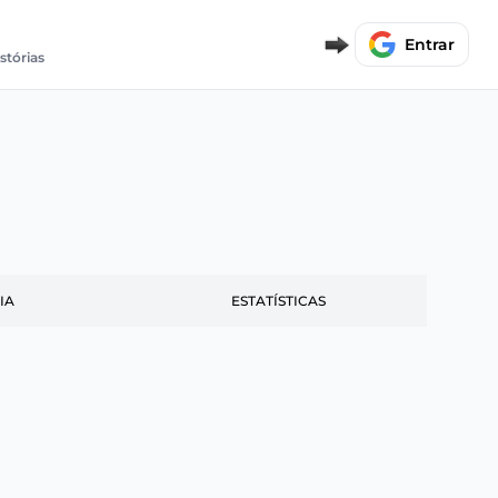
Entrar
stórias
IA
ESTATÍSTICAS