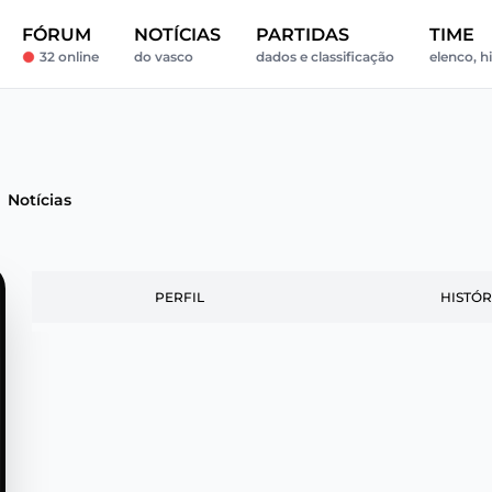
FÓRUM
NOTÍCIAS
PARTIDAS
TIME
32 online
do vasco
dados e classificação
elenco, hi
Notícias
PERFIL
HISTÓR