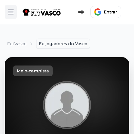
Entrar
Abrir menu
FutVasco
Ex-jogadores do Vasco
Meio-campista