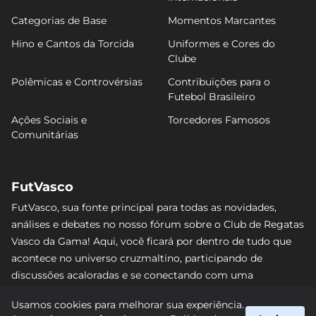
Categorias de Base
Momentos Marcantes
Hino e Cantos da Torcida
Uniformes e Cores do
Clube
Polêmicas e Controvérsias
Contribuições para o
Futebol Brasileiro
Ações Sociais e
Torcedores Famosos
Comunitárias
FutVasco
FutVasco, sua fonte principal para todas as novidades,
análises e debates no nosso fórum sobre o Club de Regatas
Vasco da Gama! Aqui, você ficará por dentro de tudo que
acontece no universo cruzmaltino, participando de
discussões acaloradas e se conectando com uma
comunidade apaixonada pelo Gigante da Colina. Não perca
Usamos cookies para melhorar sua experiência.
nenhum lance e acompanhe de perto o caminho do Vasco