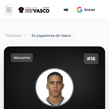
Entrar
Abrir menu
FutVasco
Ex-jogadores do Vasco
Atacante
#16