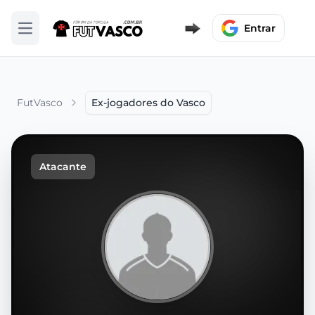
Entrar
Abrir menu
FutVasco
Ex-jogadores do Vasco
Atacante