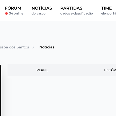
FÓRUM
NOTÍCIAS
PARTIDAS
TIME
34 online
do vasco
dados e classificação
elenco, h
essoa dos Santos
Notícias
PERFIL
HISTÓR