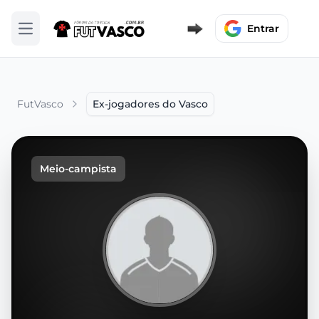
Entrar
Abrir menu
FutVasco
Ex-jogadores do Vasco
Meio-campista