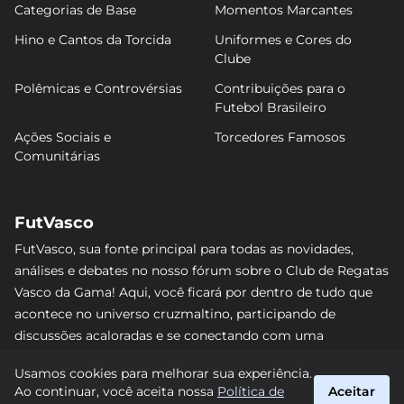
Categorias de Base
Momentos Marcantes
Hino e Cantos da Torcida
Uniformes e Cores do
Clube
Polêmicas e Controvérsias
Contribuições para o
Futebol Brasileiro
Ações Sociais e
Torcedores Famosos
Comunitárias
FutVasco
FutVasco, sua fonte principal para todas as novidades,
análises e debates no nosso fórum sobre o Club de Regatas
Vasco da Gama! Aqui, você ficará por dentro de tudo que
acontece no universo cruzmaltino, participando de
discussões acaloradas e se conectando com uma
comunidade apaixonada pelo Gigante da Colina. Não perca
Usamos cookies para melhorar sua experiência.
nenhum lance e acompanhe de perto o caminho do Vasco
Ao continuar, você aceita nossa
Política de
Aceitar
rumo às vitórias! #Vasco #FutVasco