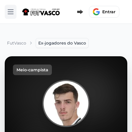
Entrar
Abrir menu
FutVasco
Ex-jogadores do Vasco
Meio-campista