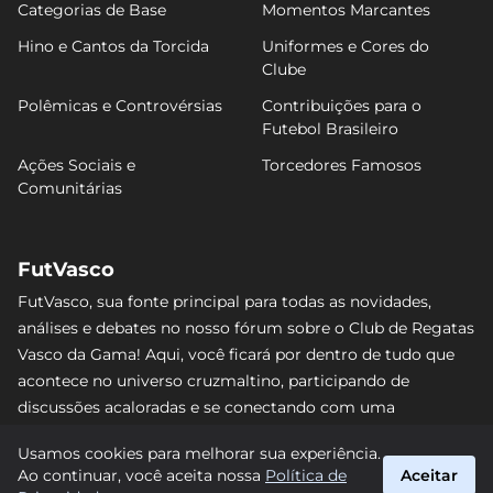
Categorias de Base
Momentos Marcantes
Hino e Cantos da Torcida
Uniformes e Cores do
Clube
Polêmicas e Controvérsias
Contribuições para o
Futebol Brasileiro
Ações Sociais e
Torcedores Famosos
Comunitárias
FutVasco
FutVasco, sua fonte principal para todas as novidades,
análises e debates no nosso fórum sobre o Club de Regatas
Vasco da Gama! Aqui, você ficará por dentro de tudo que
acontece no universo cruzmaltino, participando de
discussões acaloradas e se conectando com uma
comunidade apaixonada pelo Gigante da Colina. Não perca
Usamos cookies para melhorar sua experiência.
nenhum lance e acompanhe de perto o caminho do Vasco
Ao continuar, você aceita nossa
Política de
Aceitar
rumo às vitórias! #Vasco #FutVasco