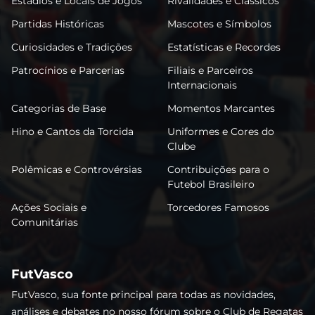
Estádios e Locais de Jogos
Rivalidades e Clássicos
Partidas Históricas
Mascotes e Símbolos
Curiosidades e Tradições
Estatísticas e Recordes
Patrocínios e Parcerias
Filiais e Parceiros
Internacionais
Categorias de Base
Momentos Marcantes
Hino e Cantos da Torcida
Uniformes e Cores do
Clube
Polêmicas e Controvérsias
Contribuições para o
Futebol Brasileiro
Ações Sociais e
Torcedores Famosos
Comunitárias
FutVasco
FutVasco, sua fonte principal para todas as novidades,
análises e debates no nosso fórum sobre o Club de Regatas