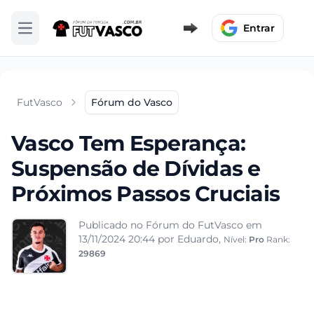
Entrar
Abrir menu
FutVasco
Fórum do Vasco
Vasco Tem Esperança:
Suspensão de Dívidas e
Próximos Passos Cruciais
Publicado no Fórum do FutVasco em
13/11/2024 20:44
por Eduardo,
Nível:
Pro
Rank:
29869