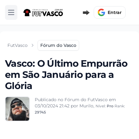
Entrar
Abrir menu
FutVasco
Fórum do Vasco
Vasco: O Último Empurrão
em São Januário para a
Glória
Publicado no Fórum do FutVasco em
03/10/2024 21:42
por Murilo,
Nível:
Pro
Rank:
29745