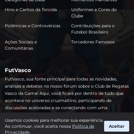
Hino e Cantos da Torcida
Uniformes e Cores do
Clube
Polêmicas e Controvérsias
Contribuições para o
Futebol Brasileiro
Ações Sociais e
Torcedores Famosos
Comunitárias
FutVasco
FutVasco, sua fonte principal para todas as novidades,
análises e debates no nosso fórum sobre o Club de Regatas
Vasco da Gama! Aqui, você ficará por dentro de tudo que
acontece no universo cruzmaltino, participando de
discussões acaloradas e se conectando com uma
comunidade apaixonada pelo Gigante da Colina. Não perca
Usamos cookies para melhorar sua experiência.
nenhum lance e acompanhe de perto o caminho do Vasco
Ao continuar, você aceita nossa
Política de
Aceitar
rumo às vitórias! #Vasco #FutVasco
Privacidade
.