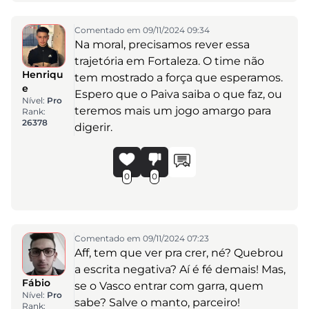
Comentado em 09/11/2024 09:34
Na moral, precisamos rever essa
trajetória em Fortaleza. O time não
Henriqu
tem mostrado a força que esperamos.
e
Espero que o Paiva saiba o que faz, ou
Nível:
Pro
teremos mais um jogo amargo para
Rank:
26378
digerir.
0
0
Comentado em 09/11/2024 07:23
Aff, tem que ver pra crer, né? Quebrou
a escrita negativa? Aí é fé demais! Mas,
Fábio
se o Vasco entrar com garra, quem
Nível:
Pro
sabe? Salve o manto, parceiro!
Rank: