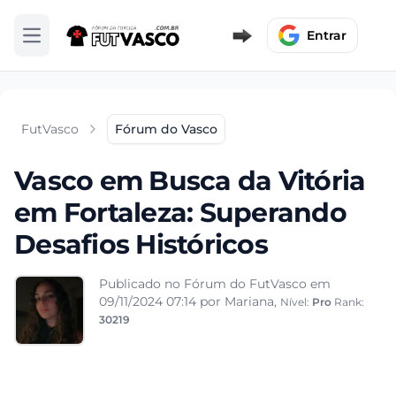
Entrar
Abrir menu
FutVasco
Fórum do Vasco
Vasco em Busca da Vitória
em Fortaleza: Superando
Desafios Históricos
Publicado no Fórum do FutVasco em
09/11/2024 07:14
por Mariana,
Nível:
Pro
Rank:
30219