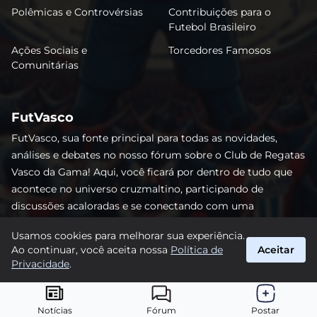
Polêmicas e Controvérsias
Contribuições para o
Futebol Brasileiro
Ações Sociais e
Torcedores Famosos
Comunitárias
FutVasco
FutVasco, sua fonte principal para todas as novidades,
análises e debates no nosso fórum sobre o Club de Regatas
Vasco da Gama! Aqui, você ficará por dentro de tudo que
acontece no universo cruzmaltino, participando de
discussões acaloradas e se conectando com uma
comunidade apaixonada pelo Gigante da Colina. Não perca
Usamos cookies para melhorar sua experiência.
nenhum lance e acompanhe de perto o caminho do Vasco
Ao continuar, você aceita nossa
Política de
Aceitar
rumo às vitórias! #Vasco #FutVasco
Privacidade
.
suporte@futvasco.com.br
© 2026 FutVasco. Todos os direitos reservados.
Notícias
Fórum
Postar