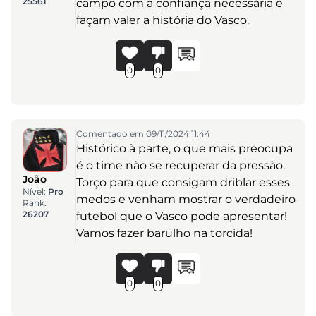
25561
campo com a confiança necessária e
façam valer a história do Vasco.
0
0
Comentado em 09/11/2024 11:44
Histórico à parte, o que mais preocupa
é o time não se recuperar da pressão.
João
Torço para que consigam driblar esses
Nível:
Pro
medos e venham mostrar o verdadeiro
Rank:
26207
futebol que o Vasco pode apresentar!
Vamos fazer barulho na torcida!
0
0