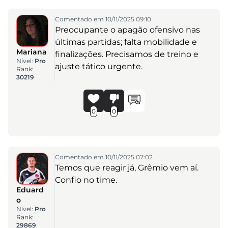
Comentado em 10/11/2025 09:10
Preocupante o apagão ofensivo nas
últimas partidas; falta mobilidade e
Mariana
finalizações. Precisamos de treino e
Nível:
Pro
ajuste tático urgente.
Rank:
30219
0
0
Comentado em 10/11/2025 07:02
Temos que reagir já, Grêmio vem aí.
Confio no time.
Eduard
o
Nível:
Pro
Rank:
29869