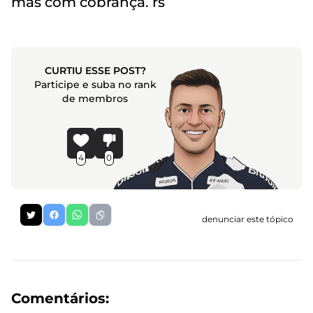
mas com cobrança. rs
CURTIU ESSE POST?
Participe e suba no rank
de membros
4
0
denunciar este tópico
Comentários: