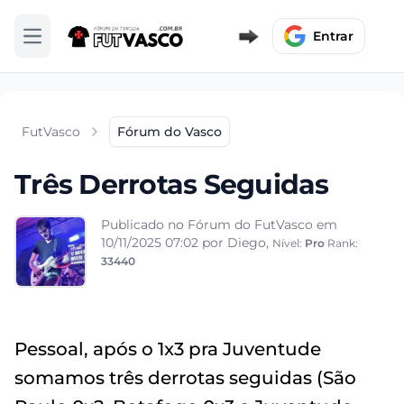
Entrar
Abrir menu
FutVasco
Fórum do Vasco
Três Derrotas Seguidas
Publicado no Fórum do FutVasco em
10/11/2025 07:02
por Diego,
Nível:
Pro
Rank:
33440
Pessoal, após o 1x3 pra Juventude
somamos três derrotas seguidas (São