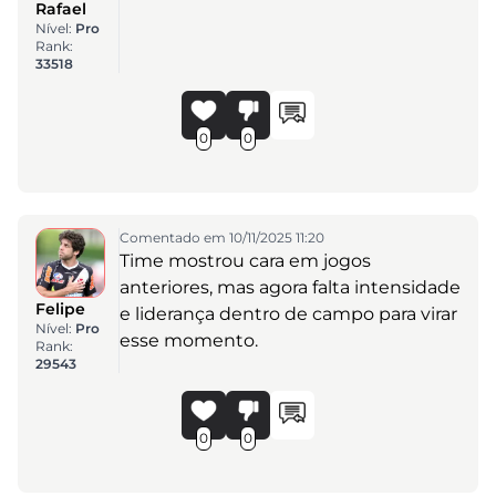
Rafael
Nível:
Pro
Rank:
33518
0
0
Comentado em 10/11/2025 11:20
Time mostrou cara em jogos
anteriores, mas agora falta intensidade
Felipe
e liderança dentro de campo para virar
Nível:
Pro
esse momento.
Rank:
29543
0
0