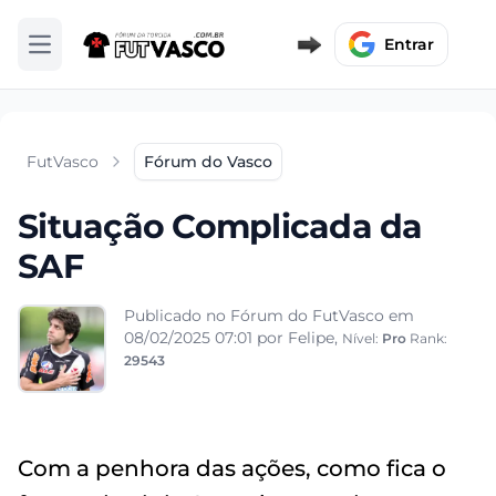
Entrar
Abrir menu
FutVasco
Fórum do Vasco
Situação Complicada da
SAF
Publicado no Fórum do FutVasco em
08/02/2025 07:01
por Felipe,
Nível:
Pro
Rank:
29543
Com a penhora das ações, como fica o