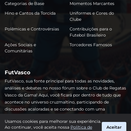
Categorias de Base
Momentos Marcantes
Hino e Cantos da Torcida
Uniformes e Cores do
Clube
Polêmicas e Controvérsias
Contribuições para o
Futebol Brasileiro
Ações Sociais e
Torcedores Famosos
Comunitárias
FutVasco
FutVasco, sua fonte principal para todas as novidades,
análises e debates no nosso fórum sobre o Club de Regatas
Vasco da Gama! Aqui, você ficará por dentro de tudo que
acontece no universo cruzmaltino, participando de
discussões acaloradas e se conectando com uma
comunidade apaixonada pelo Gigante da Colina. Não perca
Usamos cookies para melhorar sua experiência.
nenhum lance e acompanhe de perto o caminho do Vasco
Ao continuar, você aceita nossa
Política de
Aceitar
rumo às vitórias! #Vasco #FutVasco