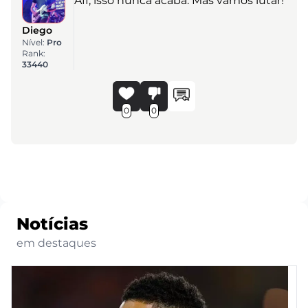
Aff, isso nunca acaba. Mas vamos lutar!
Diego
Nível:
Pro
Rank:
33440
0
0
Notícias
em destaques