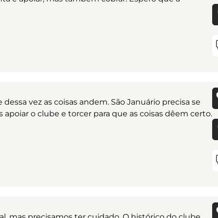
e dessa vez as coisas andem. São Januário precisa se
apoiar o clube e torcer para que as coisas dêem certo.
!
l, mas precisamos ter cuidado. O histórico do clube