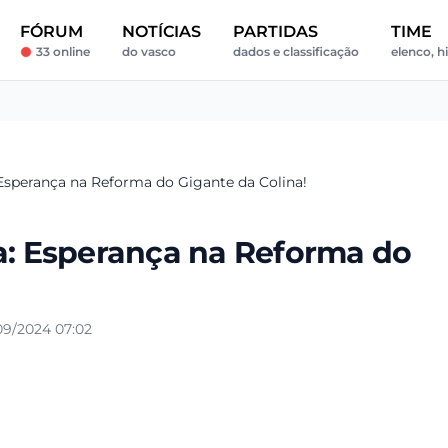
FÓRUM
NOTÍCIAS
PARTIDAS
TIME
33 online
do vasco
dados e classificação
elenco, hi
 Esperança na Reforma do Gigante da Colina!
ta: Esperança na Reforma do
9/2024 07:02