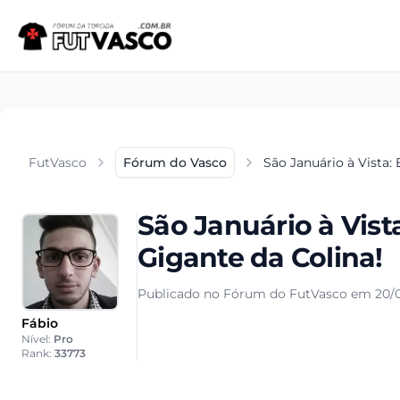
FutVasco
Fórum do Vasco
São Januário à Vista:
São Januário à Vis
Gigante da Colina!
Publicado no Fórum do FutVasco em 20/0
Fábio
Nível:
Pro
Rank:
33773