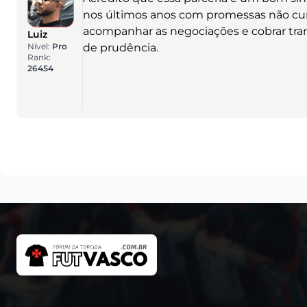
nos últimos anos com promessas não cum
acompanhar as negociações e cobrar tran
Luiz
Nível:
Pro
de prudência.
Rank:
26454