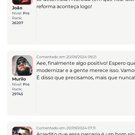
reforma aconteça logo!
João
Nível:
Pro
Rank:
26207
Comentado em 20/09/2024 09:21
Aee, finalmente algo positivo! Espero qu
modernizar e a gente merece isso. Vamos 
É disso que precisamos, mais que nunca
Murilo
Nível:
Pro
Rank:
29745
Comentado em 20/09/2024 07:11
Acredito que essa parceria é um bom sina