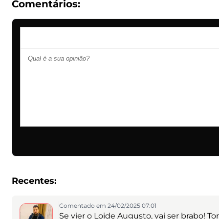
Comentários:
Recentes:
Comentado em 24/02/2025 07:01
Se vier o Loide Augusto, vai ser brabo! 