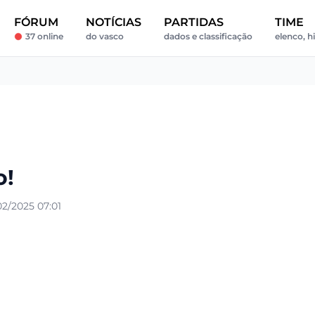
FÓRUM
NOTÍCIAS
PARTIDAS
TIME
37 online
do vasco
dados e classificação
elenco, hi
o!
2/2025 07:01