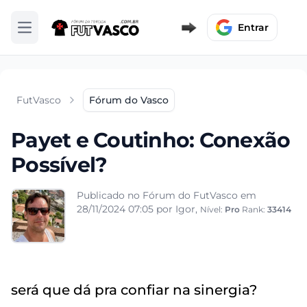
Entrar
Abrir menu
FutVasco
Fórum do Vasco
Payet e Coutinho: Conexão
Possível?
Publicado no Fórum do FutVasco em
28/11/2024 07:05
por Igor,
Nível:
Pro
Rank:
33414
será que dá pra confiar na sinergia?