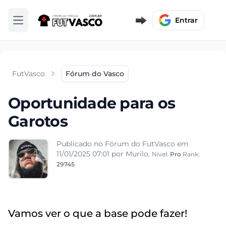
Entrar
Abrir menu
FutVasco
Fórum do Vasco
Oportunidade para os
Garotos
Publicado no Fórum do FutVasco em
11/01/2025 07:01
por Murilo,
Nível:
Pro
Rank:
29745
Vamos ver o que a base pode fazer!