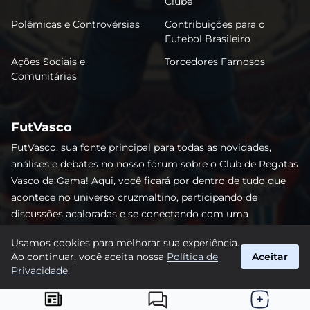
Clube
Polêmicas e Controvérsias
Contribuições para o
Futebol Brasileiro
Ações Sociais e
Torcedores Famosos
Comunitárias
FutVasco
FutVasco, sua fonte principal para todas as novidades,
análises e debates no nosso fórum sobre o Club de Regatas
Vasco da Gama! Aqui, você ficará por dentro de tudo que
acontece no universo cruzmaltino, participando de
discussões acaloradas e se conectando com uma
comunidade apaixonada pelo Gigante da Colina. Não perca
Usamos cookies para melhorar sua experiência.
nenhum lance e acompanhe de perto o caminho do Vasco
Ao continuar, você aceita nossa
Política de
Aceitar
rumo às vitórias! #Vasco #FutVasco
Privacidade
.
suporte@futvasco.com.br