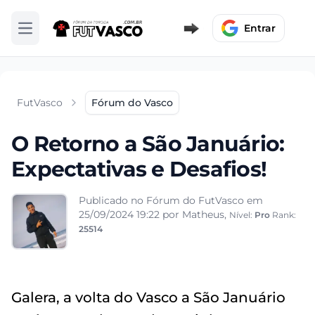
Entrar
Abrir menu
FutVasco
Fórum do Vasco
O Retorno a São Januário:
Expectativas e Desafios!
Publicado no Fórum do FutVasco em
25/09/2024 19:22
por Matheus,
Nível:
Pro
Rank:
25514
Galera, a volta do Vasco a São Januário