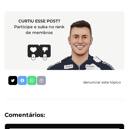
CURTIU ESSE POST?
Participe e suba no rank
de membros
4
0
denunciar este tópico
Comentários: