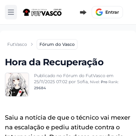
Entrar
Abrir menu
FutVasco
Fórum do Vasco
Hora da Recuperação
Publicado no Fórum do FutVasco em
25/11/2025 07:02
por Sofia,
Nível:
Pro
Rank:
29684
Saiu a notícia de que o técnico vai mexer
na escalação e pediu atitude contra o