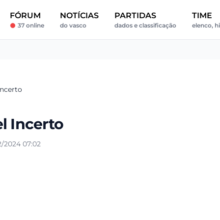
FÓRUM
NOTÍCIAS
PARTIDAS
TIME
37 online
do vasco
dados e classificação
elenco, hi
Incerto
l Incerto
2/2024 07:02