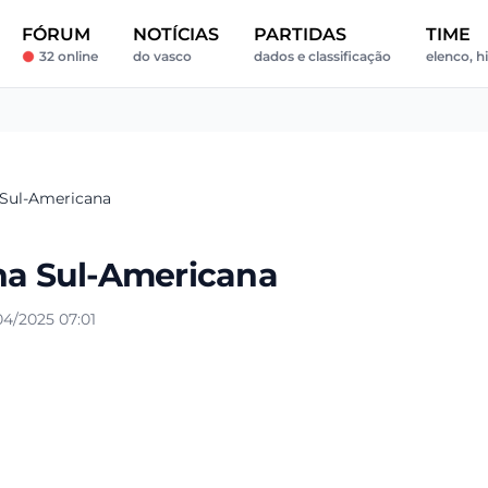
FÓRUM
NOTÍCIAS
PARTIDAS
TIME
32 online
do vasco
dados e classificação
elenco, hi
 Sul-Americana
 na Sul-Americana
4/2025 07:01