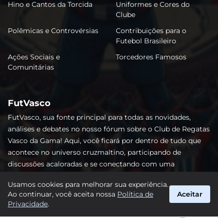
Hino e Cantos da Torcida
Uniformes e Cores do
Clube
Polêmicas e Controvérsias
Contribuições para o
Futebol Brasileiro
Ações Sociais e
Torcedores Famosos
Comunitárias
FutVasco
FutVasco, sua fonte principal para todas as novidades,
análises e debates no nosso fórum sobre o Club de Regatas
Vasco da Gama! Aqui, você ficará por dentro de tudo que
acontece no universo cruzmaltino, participando de
discussões acaloradas e se conectando com uma
comunidade apaixonada pelo Gigante da Colina. Não perca
Usamos cookies para melhorar sua experiência.
nenhum lance e acompanhe de perto o caminho do Vasco
Ao continuar, você aceita nossa
Política de
Aceitar
rumo às vitórias! #Vasco #FutVasco
Privacidade
.
suporte@futvasco.com.br