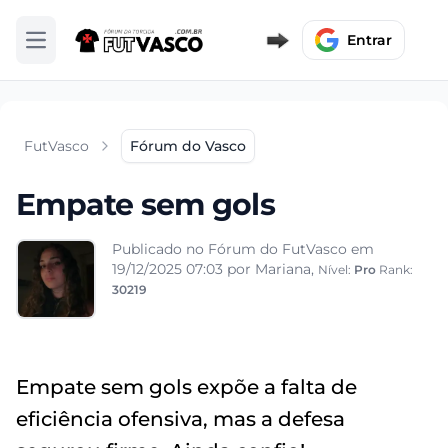
Entrar
Abrir menu
FutVasco
Fórum do Vasco
Empate sem gols
Publicado no Fórum do FutVasco em
19/12/2025 07:03
por Mariana,
Nível:
Pro
Rank:
30219
Empate sem gols expõe a falta de
eficiência ofensiva, mas a defesa