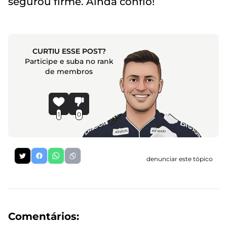
segurou firme. Ainda confio!
CURTIU ESSE POST?
Participe e suba no rank
de membros
1
0
denunciar este tópico
Comentários: