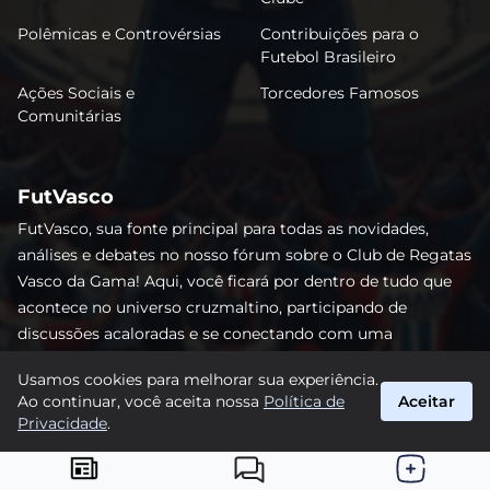
Polêmicas e Controvérsias
Contribuições para o
Futebol Brasileiro
Ações Sociais e
Torcedores Famosos
Comunitárias
FutVasco
FutVasco, sua fonte principal para todas as novidades,
análises e debates no nosso fórum sobre o Club de Regatas
Vasco da Gama! Aqui, você ficará por dentro de tudo que
acontece no universo cruzmaltino, participando de
discussões acaloradas e se conectando com uma
comunidade apaixonada pelo Gigante da Colina. Não perca
Usamos cookies para melhorar sua experiência.
nenhum lance e acompanhe de perto o caminho do Vasco
Ao continuar, você aceita nossa
Política de
Aceitar
rumo às vitórias! #Vasco #FutVasco
Privacidade
.
suporte@futvasco.com.br
© 2026 FutVasco. Todos os direitos reservados.