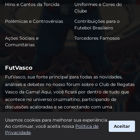
Hino e Cantos da Torcida
Uniformes e Cores do
Clube
Polêmicas e Controvérsias
Contribuições para o
Futebol Brasileiro
Ações Sociais e
Torcedores Famosos
Comunitárias
FutVasco
FutVasco, sua fonte principal para todas as novidades,
análises e debates no nosso fórum sobre o Club de Regatas
Vasco da Gama! Aqui, você ficará por dentro de tudo que
acontece no universo cruzmaltino, participando de
discussões acaloradas e se conectando com uma
comunidade apaixonada pelo Gigante da Colina. Não perca
Usamos cookies para melhorar sua experiência.
nenhum lance e acompanhe de perto o caminho do Vasco
Ao continuar, você aceita nossa
Política de
Aceitar
rumo às vitórias! #Vasco #FutVasco
Privacidade
.
suporte@futvasco.com.br