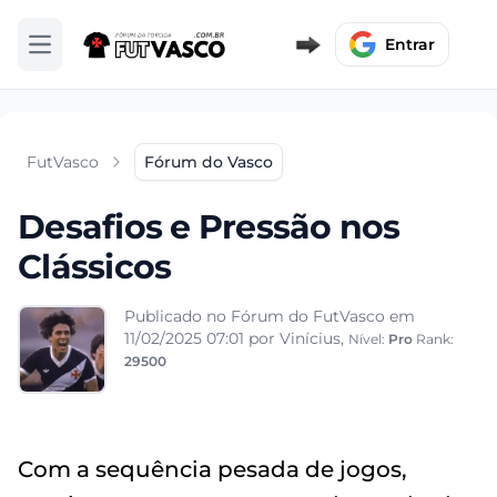
Entrar
Abrir menu
FutVasco
Fórum do Vasco
Desafios e Pressão nos
Clássicos
Publicado no Fórum do FutVasco em
11/02/2025 07:01
por Vinícius,
Nível:
Pro
Rank:
29500
Com a sequência pesada de jogos,